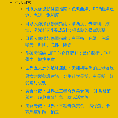
生活日常
日系人像攝影修圖指南：色調曲線、RGB曲線通
道、色調、飽和度
日系人像攝影修圖指南：清晰度、去朦朧、紋
理、曝光和亮部以及對比和陰影的搭配調整
日系人像攝影修圖指南：白平衡、色溫、色調、
曝光、對比、亮部、陰影
偷破天際線 LIFT 的奇怪觀點：數位藝術．乖乖
學生．轉換角度
世界五大洲的足球運動：美洲與歐洲的足球發展
男女頭髮養護建議：分別針對長髮、中長髮、短
髮進行說明
美食奇觀：世界上三種奇異美食(II) - 冰島發酵
鯊魚、瑞典鹽醃鯡魚、韓式活章魚
美食奇觀：世界上三種奇異美食 - 鴨仔蛋、卡
蘇馬蘇乳酪、納豆