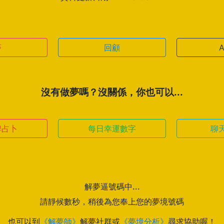
夢
回顧
沒有做夢嗎？沒關係，你也可以...
牌占卜
每日幸運數字
聊
解夢逼號碼中...
請靜候數秒，稍後為您奉上您的夢境號碼
也可以到
《解夢師》
解夢社群或
《夢境分析》
尋求協助喔！