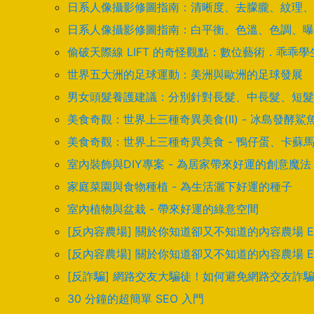
日系人像攝影修圖指南：清晰度、去朦朧、紋理、
日系人像攝影修圖指南：白平衡、色溫、色調、曝
偷破天際線 LIFT 的奇怪觀點：數位藝術．乖乖
世界五大洲的足球運動：美洲與歐洲的足球發展
男女頭髮養護建議：分別針對長髮、中長髮、短髮
美食奇觀：世界上三種奇異美食(II) - 冰島發
美食奇觀：世界上三種奇異美食 - 鴨仔蛋、卡蘇
室內裝飾與DIY專案 - 為居家帶來好運的創意魔法
家庭菜園與食物種植 - 為生活灑下好運的種子
室內植物與盆栽 - 帶來好運的綠意空間
[反內容農場] 關於你知道卻又不知道的內容農場 
[反內容農場] 關於你知道卻又不知道的內容農場 
[反詐騙] 網路交友大騙徒！如何避免網路交友詐
30 分鐘的超簡單 SEO 入門