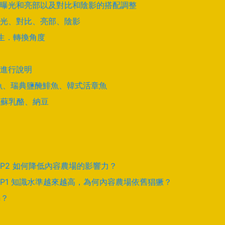
曝光和亮部以及對比和陰影的搭配調整
光、對比、亮部、陰影
學生．轉換角度
進行說明
酵鯊魚、瑞典鹽醃鯡魚、韓式活章魚
馬蘇乳酪、納豆
EP2 如何降低內容農場的影響力？
EP1 知識水準越來越高，為何內容農場依舊猖獗？
騙？