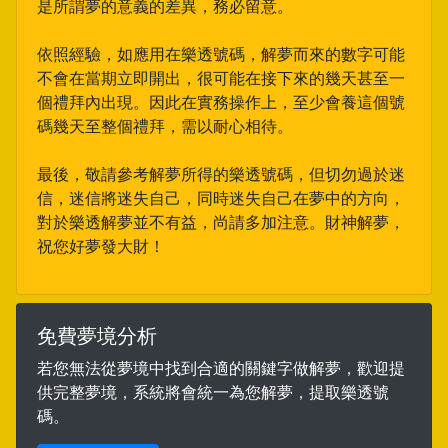
是所謂夢的意義的差異，務必留意。
依照經驗，如應用在樂透號碼，解夢而來的數字可能
不會在當期立即開出，很可能在接下來的幾天甚至一
個禮拜內出現。因此在實務操作上，至少會養這個號
碼幾天至整個禮拜，需以耐心相待。
最後，敬請參考解夢所得的樂透號碼，但切勿過於迷
信，迷信將迷失自己，同時迷失自己在夢中的方向，
對於樂透解夢並不有益，尚請多加注意。財神解夢，
祝您好夢發大財！
免費夢境分析
若您無法從夢境中找到合適的關鍵字做解夢，歡迎提
供完整夢境，系統將會統一為您解夢，提取樂透號
碼。