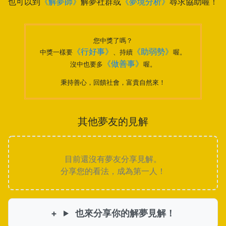
也可以到
《解夢師》
解夢社群或
《夢境分析》
尋求協助喔！
您中獎了嗎？
《行好事》
《助弱勢》
中獎一樣要
、持續
喔。
《做善事》
沒中也要多
喔。
秉持善心，回饋社會，富貴自然來！
其他夢友的見解
目前還沒有夢友分享見解。
分享您的看法，成為第一人！
也來分享你的解夢見解！