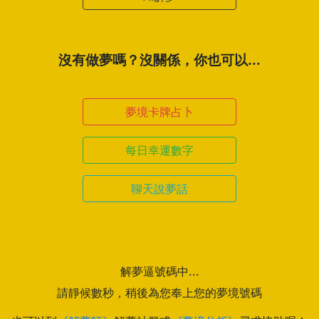
沒有做夢嗎？沒關係，你也可以...
夢境卡牌占卜
每日幸運數字
聊天說夢話
解夢逼號碼中...
請靜候數秒，稍後為您奉上您的夢境號碼