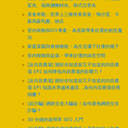
鯊魚、瑞典鹽醃鯡魚、韓式活章魚
美食奇觀：世界上三種奇異美食 - 鴨仔蛋、卡
蘇馬蘇乳酪、納豆
室內裝飾與DIY專案 - 為居家帶來好運的創意魔
法
家庭菜園與食物種植 - 為生活灑下好運的種子
室內植物與盆栽 - 帶來好運的綠意空間
[反內容農場] 關於你知道卻又不知道的內容農
場 EP2 如何降低內容農場的影響力？
[反內容農場] 關於你知道卻又不知道的內容農
場 EP1 知識水準越來越高，為何內容農場依舊
猖獗？
[反詐騙] 網路交友大騙徒！如何避免網路交友
詐騙？
30 分鐘的超簡單 SEO 入門