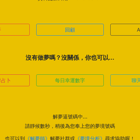
夢
回顧
沒有做夢嗎？沒關係，你也可以...
牌占卜
每日幸運數字
聊
解夢逼號碼中...
請靜候數秒，稍後為您奉上您的夢境號碼
也可以到
《解夢師》
解夢社群或
《夢境分析》
尋求協助喔！