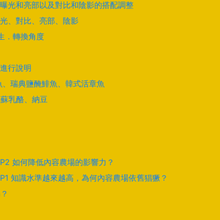
曝光和亮部以及對比和陰影的搭配調整
光、對比、亮部、陰影
學生．轉換角度
進行說明
酵鯊魚、瑞典鹽醃鯡魚、韓式活章魚
馬蘇乳酪、納豆
EP2 如何降低內容農場的影響力？
EP1 知識水準越來越高，為何內容農場依舊猖獗？
騙？