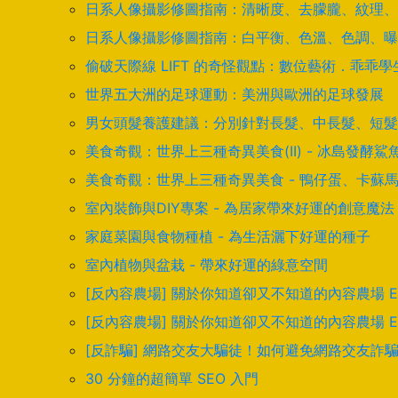
日系人像攝影修圖指南：清晰度、去朦朧、紋理、
日系人像攝影修圖指南：白平衡、色溫、色調、曝
偷破天際線 LIFT 的奇怪觀點：數位藝術．乖乖
世界五大洲的足球運動：美洲與歐洲的足球發展
男女頭髮養護建議：分別針對長髮、中長髮、短髮
美食奇觀：世界上三種奇異美食(II) - 冰島發
美食奇觀：世界上三種奇異美食 - 鴨仔蛋、卡蘇
室內裝飾與DIY專案 - 為居家帶來好運的創意魔法
家庭菜園與食物種植 - 為生活灑下好運的種子
室內植物與盆栽 - 帶來好運的綠意空間
[反內容農場] 關於你知道卻又不知道的內容農場 
[反內容農場] 關於你知道卻又不知道的內容農場 
[反詐騙] 網路交友大騙徒！如何避免網路交友詐
30 分鐘的超簡單 SEO 入門