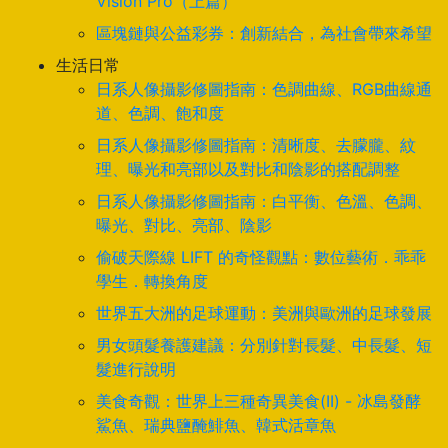
Vision Pro（上篇）
區塊鏈與公益彩券：創新結合，為社會帶來希望
生活日常
日系人像攝影修圖指南：色調曲線、RGB曲線通
道、色調、飽和度
日系人像攝影修圖指南：清晰度、去朦朧、紋
理、曝光和亮部以及對比和陰影的搭配調整
日系人像攝影修圖指南：白平衡、色溫、色調、
曝光、對比、亮部、陰影
偷破天際線 LIFT 的奇怪觀點：數位藝術．乖乖
學生．轉換角度
世界五大洲的足球運動：美洲與歐洲的足球發展
男女頭髮養護建議：分別針對長髮、中長髮、短
髮進行說明
美食奇觀：世界上三種奇異美食(II) - 冰島發酵
鯊魚、瑞典鹽醃鯡魚、韓式活章魚