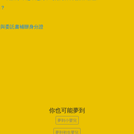
騙？
卡與委託書補辦身分證
你也可能夢到
夢到小嬰兒
夢到初生嬰兒