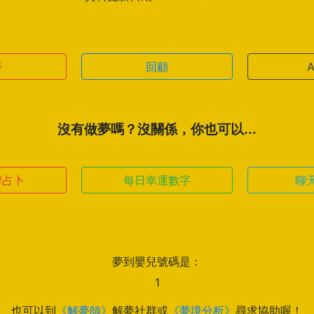
夢
回顧
沒有做夢嗎？沒關係，你也可以...
牌占卜
每日幸運數字
聊
夢到嬰兒號碼是：
1
也可以到
《解夢師》
解夢社群或
《夢境分析》
尋求協助喔！