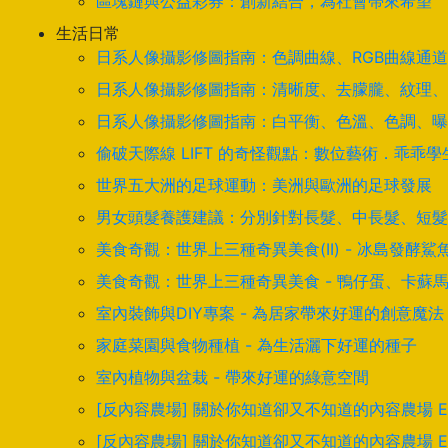
區塊鏈與公益彩券：創新結合，為社會帶來希望
生活日常
日系人像攝影修圖指南：色調曲線、RGB曲線通
日系人像攝影修圖指南：清晰度、去朦朧、紋理、
日系人像攝影修圖指南：白平衡、色溫、色調、曝
偷破天際線 LIFT 的奇怪觀點：數位藝術．乖乖
世界五大洲的足球運動：美洲與歐洲的足球發展
男女頭髮養護建議：分別針對長髮、中長髮、短髮
美食奇觀：世界上三種奇異美食(II) - 冰島發
美食奇觀：世界上三種奇異美食 - 鴨仔蛋、卡蘇
室內裝飾與DIY專案 - 為居家帶來好運的創意魔法
家庭菜園與食物種植 - 為生活灑下好運的種子
室內植物與盆栽 - 帶來好運的綠意空間
[反內容農場] 關於你知道卻又不知道的內容農場 
[反內容農場] 關於你知道卻又不知道的內容農場 