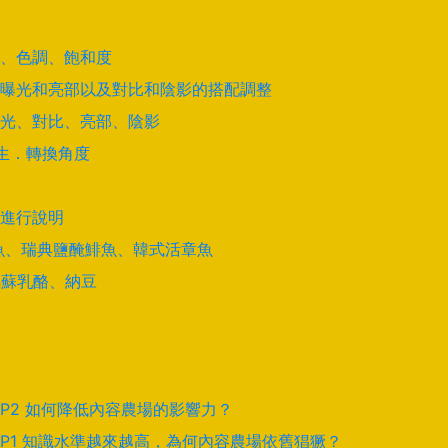
道、色調、飽和度
曝光和亮部以及對比和陰影的搭配調整
光、對比、亮部、陰影
學生．轉換角度
進行說明
酵鯊魚、瑞典鹽醃鯡魚、韓式活章魚
馬蘇乳酪、納豆
EP2 如何降低內容農場的影響力？
EP1 知識水準越來越高，為何內容農場依舊猖獗？