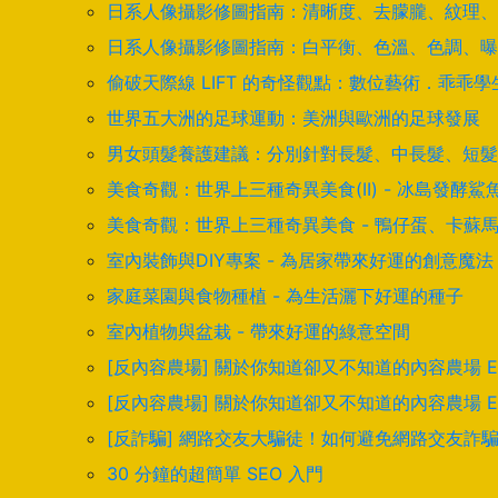
日系人像攝影修圖指南：清晰度、去朦朧、紋理、
日系人像攝影修圖指南：白平衡、色溫、色調、曝
偷破天際線 LIFT 的奇怪觀點：數位藝術．乖乖
世界五大洲的足球運動：美洲與歐洲的足球發展
男女頭髮養護建議：分別針對長髮、中長髮、短髮
美食奇觀：世界上三種奇異美食(II) - 冰島發
美食奇觀：世界上三種奇異美食 - 鴨仔蛋、卡蘇
室內裝飾與DIY專案 - 為居家帶來好運的創意魔法
家庭菜園與食物種植 - 為生活灑下好運的種子
室內植物與盆栽 - 帶來好運的綠意空間
[反內容農場] 關於你知道卻又不知道的內容農場 
[反內容農場] 關於你知道卻又不知道的內容農場 
[反詐騙] 網路交友大騙徒！如何避免網路交友詐
30 分鐘的超簡單 SEO 入門