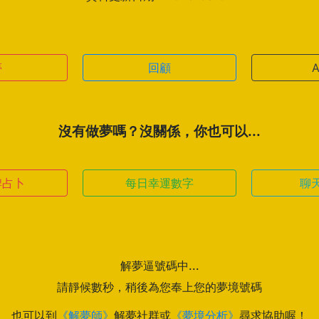
夢
回顧
沒有做夢嗎？沒關係，你也可以...
牌占卜
每日幸運數字
聊
解夢逼號碼中...
請靜候數秒，稍後為您奉上您的夢境號碼
也可以到
《解夢師》
解夢社群或
《夢境分析》
尋求協助喔！