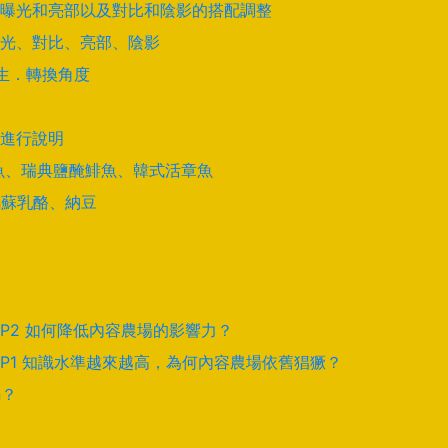
曝光和亮部以及對比和陰影的搭配調整
光、對比、亮部、陰影
學生．轉換角度
進行說明
酵鯊魚、瑞典鹽醃鯡魚、韓式活章魚
馬蘇乳酪、納豆
EP2 如何降低內容農場的影響力？
EP1 知識水準越來越高，為何內容農場依舊猖獗？
騙？