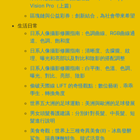
Vision Pro（上篇）
區塊鏈與公益彩券：創新結合，為社會帶來希望
生活日常
日系人像攝影修圖指南：色調曲線、RGB曲線通
道、色調、飽和度
日系人像攝影修圖指南：清晰度、去朦朧、紋
理、曝光和亮部以及對比和陰影的搭配調整
日系人像攝影修圖指南：白平衡、色溫、色調、
曝光、對比、亮部、陰影
偷破天際線 LIFT 的奇怪觀點：數位藝術．乖乖
學生．轉換角度
世界五大洲的足球運動：美洲與歐洲的足球發展
男女頭髮養護建議：分別針對長髮、中長髮、短
髮進行說明
美食奇觀：世界上三種奇異美食(II) - 冰島發酵
鯊魚、瑞典鹽醃鯡魚、韓式活章魚