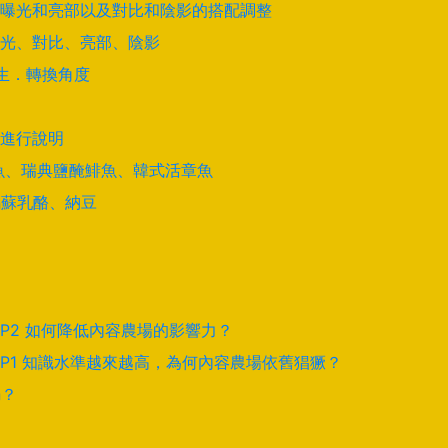
曝光和亮部以及對比和陰影的搭配調整
光、對比、亮部、陰影
學生．轉換角度
進行說明
酵鯊魚、瑞典鹽醃鯡魚、韓式活章魚
馬蘇乳酪、納豆
EP2 如何降低內容農場的影響力？
EP1 知識水準越來越高，為何內容農場依舊猖獗？
騙？