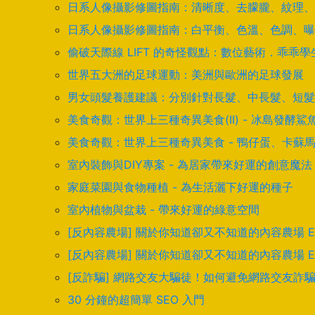
日系人像攝影修圖指南：清晰度、去朦朧、紋理、
日系人像攝影修圖指南：白平衡、色溫、色調、曝
偷破天際線 LIFT 的奇怪觀點：數位藝術．乖乖
世界五大洲的足球運動：美洲與歐洲的足球發展
男女頭髮養護建議：分別針對長髮、中長髮、短髮
美食奇觀：世界上三種奇異美食(II) - 冰島發
美食奇觀：世界上三種奇異美食 - 鴨仔蛋、卡蘇
室內裝飾與DIY專案 - 為居家帶來好運的創意魔法
家庭菜園與食物種植 - 為生活灑下好運的種子
室內植物與盆栽 - 帶來好運的綠意空間
[反內容農場] 關於你知道卻又不知道的內容農場 
[反內容農場] 關於你知道卻又不知道的內容農場 
[反詐騙] 網路交友大騙徒！如何避免網路交友詐
30 分鐘的超簡單 SEO 入門