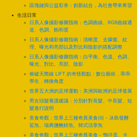
區塊鏈與公益彩券：創新結合，為社會帶來希望
生活日常
日系人像攝影修圖指南：色調曲線、RGB曲線通
道、色調、飽和度
日系人像攝影修圖指南：清晰度、去朦朧、紋
理、曝光和亮部以及對比和陰影的搭配調整
日系人像攝影修圖指南：白平衡、色溫、色調、
曝光、對比、亮部、陰影
偷破天際線 LIFT 的奇怪觀點：數位藝術．乖乖
學生．轉換角度
世界五大洲的足球運動：美洲與歐洲的足球發展
男女頭髮養護建議：分別針對長髮、中長髮、短
髮進行說明
美食奇觀：世界上三種奇異美食(II) - 冰島發酵
鯊魚、瑞典鹽醃鯡魚、韓式活章魚
美食奇觀：世界上三種奇異美食 - 鴨仔蛋、卡