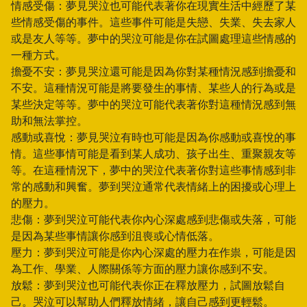
情感受傷：夢見哭泣也可能代表著你在現實生活中經歷了某
些情感受傷的事件。這些事件可能是失戀、失業、失去家人
或是友人等等。夢中的哭泣可能是你在試圖處理這些情感的
一種方式。
擔憂不安：夢見哭泣還可能是因為你對某種情況感到擔憂和
不安。這種情況可能是將要發生的事情、某些人的行為或是
某些決定等等。夢中的哭泣可能代表著你對這種情況感到無
助和無法掌控。
感動或喜悅：夢見哭泣有時也可能是因為你感動或喜悅的事
情。這些事情可能是看到某人成功、孩子出生、重聚親友等
等。在這種情況下，夢中的哭泣代表著你對這些事情感到非
常的感動和興奮。夢到哭泣通常代表情緒上的困擾或心理上
的壓力。
悲傷：夢到哭泣可能代表你內心深處感到悲傷或失落，可能
是因為某些事情讓你感到沮喪或心情低落。
壓力：夢到哭泣可能是你內心深處的壓力在作祟，可能是因
為工作、學業、人際關係等方面的壓力讓你感到不安。
放鬆：夢到哭泣也可能代表你正在釋放壓力，試圖放鬆自
己。哭泣可以幫助人們釋放情緒，讓自己感到更輕鬆。