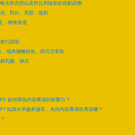
曝光和亮部以及對比和陰影的搭配調整
光、對比、亮部、陰影
學生．轉換角度
進行說明
酵鯊魚、瑞典鹽醃鯡魚、韓式活章魚
馬蘇乳酪、納豆
EP2 如何降低內容農場的影響力？
EP1 知識水準越來越高，為何內容農場依舊猖獗？
騙？