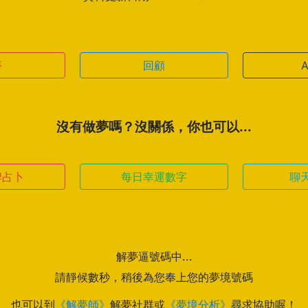
夢
回顧
沒有做夢嗎？沒關係，你也可以...
牌占卜
每日幸運數字
聊
解夢逼號碼中...
請靜候數秒，稍後為您奉上您的夢境號碼
也可以到
《解夢師》
解夢社群或
《夢境分析》
尋求協助喔！