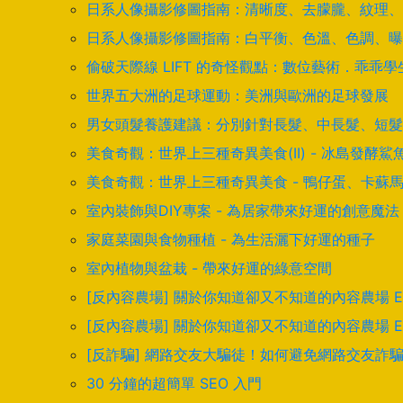
日系人像攝影修圖指南：清晰度、去朦朧、紋理、
日系人像攝影修圖指南：白平衡、色溫、色調、曝
偷破天際線 LIFT 的奇怪觀點：數位藝術．乖乖
世界五大洲的足球運動：美洲與歐洲的足球發展
男女頭髮養護建議：分別針對長髮、中長髮、短髮
美食奇觀：世界上三種奇異美食(II) - 冰島發
美食奇觀：世界上三種奇異美食 - 鴨仔蛋、卡蘇
室內裝飾與DIY專案 - 為居家帶來好運的創意魔法
家庭菜園與食物種植 - 為生活灑下好運的種子
室內植物與盆栽 - 帶來好運的綠意空間
[反內容農場] 關於你知道卻又不知道的內容農場 
[反內容農場] 關於你知道卻又不知道的內容農場 
[反詐騙] 網路交友大騙徒！如何避免網路交友詐
30 分鐘的超簡單 SEO 入門