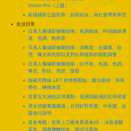
Vision Pro（上篇）
區塊鏈與公益彩券：創新結合，為社會帶來希望
生活日常
日系人像攝影修圖指南：色調曲線、RGB曲線通
道、色調、飽和度
日系人像攝影修圖指南：清晰度、去朦朧、紋
理、曝光和亮部以及對比和陰影的搭配調整
日系人像攝影修圖指南：白平衡、色溫、色調、
曝光、對比、亮部、陰影
偷破天際線 LIFT 的奇怪觀點：數位藝術．乖乖
學生．轉換角度
世界五大洲的足球運動：美洲與歐洲的足球發展
男女頭髮養護建議：分別針對長髮、中長髮、短
髮進行說明
美食奇觀：世界上三種奇異美食(II) - 冰島發酵
鯊魚、瑞典鹽醃鯡魚、韓式活章魚