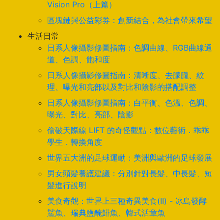
Vision Pro（上篇）
區塊鏈與公益彩券：創新結合，為社會帶來希望
生活日常
日系人像攝影修圖指南：色調曲線、RGB曲線通
道、色調、飽和度
日系人像攝影修圖指南：清晰度、去朦朧、紋
理、曝光和亮部以及對比和陰影的搭配調整
日系人像攝影修圖指南：白平衡、色溫、色調、
曝光、對比、亮部、陰影
偷破天際線 LIFT 的奇怪觀點：數位藝術．乖乖
學生．轉換角度
世界五大洲的足球運動：美洲與歐洲的足球發展
男女頭髮養護建議：分別針對長髮、中長髮、短
髮進行說明
美食奇觀：世界上三種奇異美食(II) - 冰島發酵
鯊魚、瑞典鹽醃鯡魚、韓式活章魚