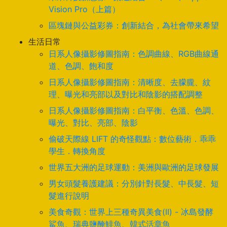
Vision Pro（上篇）
區塊鏈與公益彩券：創新結合，為社會帶來希望
生活日常
日系人像攝影修圖指南：色調曲線、RGB曲線通
道、色調、飽和度
日系人像攝影修圖指南：清晰度、去朦朧、紋
理、曝光和亮部以及對比和陰影的搭配調整
日系人像攝影修圖指南：白平衡、色溫、色調、
曝光、對比、亮部、陰影
偷破天際線 LIFT 的奇怪觀點：數位藝術．乖乖
學生．轉換角度
世界五大洲的足球運動：美洲與歐洲的足球發展
男女頭髮養護建議：分別針對長髮、中長髮、短
髮進行說明
美食奇觀：世界上三種奇異美食(II) - 冰島發酵
鯊魚、瑞典鹽醃鯡魚、韓式活章魚