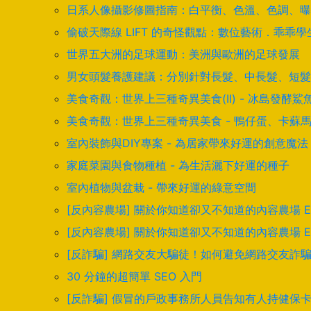
日系人像攝影修圖指南：白平衡、色溫、色調、曝
偷破天際線 LIFT 的奇怪觀點：數位藝術．乖乖
世界五大洲的足球運動：美洲與歐洲的足球發展
男女頭髮養護建議：分別針對長髮、中長髮、短髮
美食奇觀：世界上三種奇異美食(II) - 冰島發
美食奇觀：世界上三種奇異美食 - 鴨仔蛋、卡蘇
室內裝飾與DIY專案 - 為居家帶來好運的創意魔法
家庭菜園與食物種植 - 為生活灑下好運的種子
室內植物與盆栽 - 帶來好運的綠意空間
[反內容農場] 關於你知道卻又不知道的內容農場 
[反內容農場] 關於你知道卻又不知道的內容農場 
[反詐騙] 網路交友大騙徒！如何避免網路交友詐
30 分鐘的超簡單 SEO 入門
[反詐騙] 假冒的戶政事務所人員告知有人持健保