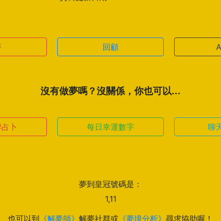
夢
回顧
沒有做夢嗎？沒關係，你也可以...
牌占卜
每日幸運數字
聊
夢到皇冠號碼是：
1,11
也可以到
《解夢師》
解夢社群或
《夢境分析》
尋求協助喔！