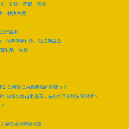
光、對比、亮部、陰影
學生．轉換角度
進行說明
酵鯊魚、瑞典鹽醃鯡魚、韓式活章魚
馬蘇乳酪、納豆
EP2 如何降低內容農場的影響力？
EP1 知識水準越來越高，為何內容農場依舊猖獗？
騙？
卡與委託書補辦身分證