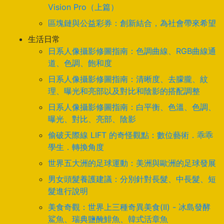
Vision Pro（上篇）
區塊鏈與公益彩券：創新結合，為社會帶來希望
生活日常
日系人像攝影修圖指南：色調曲線、RGB曲線通
道、色調、飽和度
日系人像攝影修圖指南：清晰度、去朦朧、紋
理、曝光和亮部以及對比和陰影的搭配調整
日系人像攝影修圖指南：白平衡、色溫、色調、
曝光、對比、亮部、陰影
偷破天際線 LIFT 的奇怪觀點：數位藝術．乖乖
學生．轉換角度
世界五大洲的足球運動：美洲與歐洲的足球發展
男女頭髮養護建議：分別針對長髮、中長髮、短
髮進行說明
美食奇觀：世界上三種奇異美食(II) - 冰島發酵
鯊魚、瑞典鹽醃鯡魚、韓式活章魚