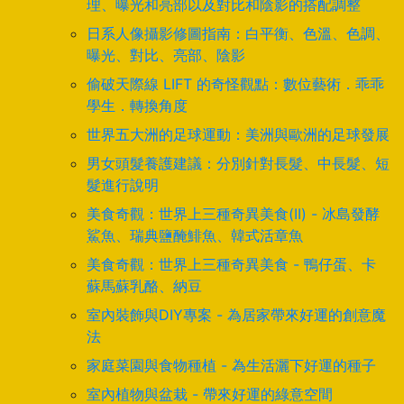
理、曝光和亮部以及對比和陰影的搭配調整
日系人像攝影修圖指南：白平衡、色溫、色調、
曝光、對比、亮部、陰影
偷破天際線 LIFT 的奇怪觀點：數位藝術．乖乖
學生．轉換角度
世界五大洲的足球運動：美洲與歐洲的足球發展
男女頭髮養護建議：分別針對長髮、中長髮、短
髮進行說明
美食奇觀：世界上三種奇異美食(II) - 冰島發酵
鯊魚、瑞典鹽醃鯡魚、韓式活章魚
美食奇觀：世界上三種奇異美食 - 鴨仔蛋、卡
蘇馬蘇乳酪、納豆
室內裝飾與DIY專案 - 為居家帶來好運的創意魔
法
家庭菜園與食物種植 - 為生活灑下好運的種子
室內植物與盆栽 - 帶來好運的綠意空間