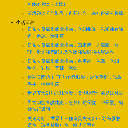
Vision Pro（上篇）
區塊鏈與公益彩券：創新結合，為社會帶來希望
生活日常
日系人像攝影修圖指南：色調曲線、RGB曲線通
道、色調、飽和度
日系人像攝影修圖指南：清晰度、去朦朧、紋
理、曝光和亮部以及對比和陰影的搭配調整
日系人像攝影修圖指南：白平衡、色溫、色調、
曝光、對比、亮部、陰影
偷破天際線 LIFT 的奇怪觀點：數位藝術．乖乖
學生．轉換角度
世界五大洲的足球運動：美洲與歐洲的足球發展
男女頭髮養護建議：分別針對長髮、中長髮、短
髮進行說明
美食奇觀：世界上三種奇異美食(II) - 冰島發酵
鯊魚、瑞典鹽醃鯡魚、韓式活章魚