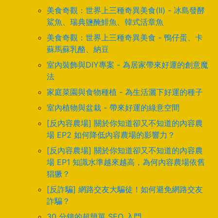
美食奇觀：世界上三種奇異美食(II) - 冰島發酵
鯊魚、瑞典鹽醃鯡魚、韓式活章魚
美食奇觀：世界上三種奇異美食 - 鴨仔蛋、卡
蘇馬蘇乳酪、納豆
室內裝飾與DIY專案 - 為居家帶來好運的創意魔
法
家庭菜園與食物種植 - 為生活灑下好運的種子
室內植物與盆栽 - 帶來好運的綠意空間
[反內容農場] 關於你知道卻又不知道的內容農
場 EP2 如何降低內容農場的影響力？
[反內容農場] 關於你知道卻又不知道的內容農
場 EP1 知識水準越來越高，為何內容農場依舊
猖獗？
[反詐騙] 網路交友大騙徒！如何避免網路交友
詐騙？
30 分鐘的超簡單 SEO 入門