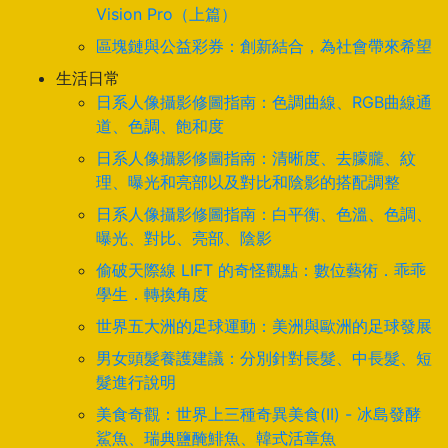
Vision Pro（上篇）
區塊鏈與公益彩券：創新結合，為社會帶來希望
生活日常
日系人像攝影修圖指南：色調曲線、RGB曲線通
道、色調、飽和度
日系人像攝影修圖指南：清晰度、去朦朧、紋
理、曝光和亮部以及對比和陰影的搭配調整
日系人像攝影修圖指南：白平衡、色溫、色調、
曝光、對比、亮部、陰影
偷破天際線 LIFT 的奇怪觀點：數位藝術．乖乖
學生．轉換角度
世界五大洲的足球運動：美洲與歐洲的足球發展
男女頭髮養護建議：分別針對長髮、中長髮、短
髮進行說明
美食奇觀：世界上三種奇異美食(II) - 冰島發酵
鯊魚、瑞典鹽醃鯡魚、韓式活章魚