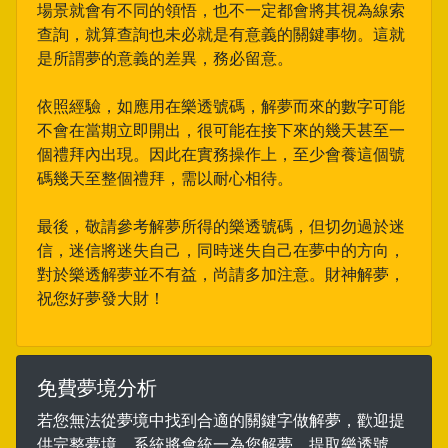
場景就會有不同的領悟，也不一定都會將其視為線索
查詢，就算查詢也未必就是有意義的關鍵事物。這就
是所謂夢的意義的差異，務必留意。
依照經驗，如應用在樂透號碼，解夢而來的數字可能
不會在當期立即開出，很可能在接下來的幾天甚至一
個禮拜內出現。因此在實務操作上，至少會養這個號
碼幾天至整個禮拜，需以耐心相待。
最後，敬請參考解夢所得的樂透號碼，但切勿過於迷
信，迷信將迷失自己，同時迷失自己在夢中的方向，
對於樂透解夢並不有益，尚請多加注意。財神解夢，
祝您好夢發大財！
免費夢境分析
若您無法從夢境中找到合適的關鍵字做解夢，歡迎提
供完整夢境，系統將會統一為您解夢，提取樂透號