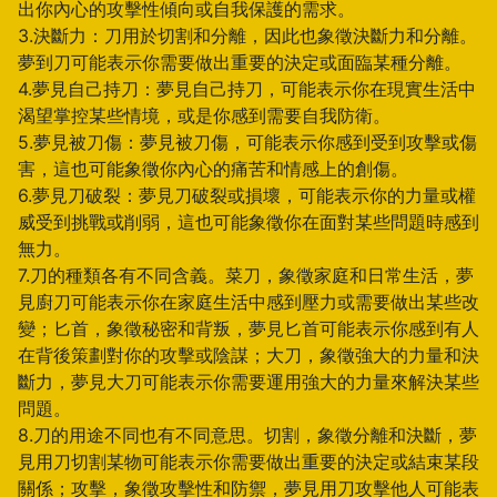
出你內心的攻擊性傾向或自我保護的需求。
3.決斷力：刀用於切割和分離，因此也象徵決斷力和分離。
夢到刀可能表示你需要做出重要的決定或面臨某種分離。
4.夢見自己持刀：夢見自己持刀，可能表示你在現實生活中
渴望掌控某些情境，或是你感到需要自我防衛。
5.夢見被刀傷：夢見被刀傷，可能表示你感到受到攻擊或傷
害，這也可能象徵你內心的痛苦和情感上的創傷。
6.夢見刀破裂：夢見刀破裂或損壞，可能表示你的力量或權
威受到挑戰或削弱，這也可能象徵你在面對某些問題時感到
無力。
7.刀的種類各有不同含義。菜刀，象徵家庭和日常生活，夢
見廚刀可能表示你在家庭生活中感到壓力或需要做出某些改
變；匕首，象徵秘密和背叛，夢見匕首可能表示你感到有人
在背後策劃對你的攻擊或陰謀；大刀，象徵強大的力量和決
斷力，夢見大刀可能表示你需要運用強大的力量來解決某些
問題。
8.刀的用途不同也有不同意思。切割，象徵分離和決斷，夢
見用刀切割某物可能表示你需要做出重要的決定或結束某段
關係；攻擊，象徵攻擊性和防禦，夢見用刀攻擊他人可能表