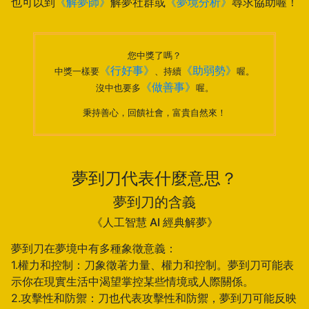
也可以到
《解夢師》
解夢社群或
《夢境分析》
尋求協助喔！
您中獎了嗎？
《行好事》
《助弱勢》
中獎一樣要
、持續
喔。
《做善事》
沒中也要多
喔。
秉持善心，回饋社會，富貴自然來！
夢到刀代表什麼意思？
夢到刀的含義
《人工智慧 AI 經典解夢》
夢到刀在夢境中有多種象徵意義：
1.權力和控制：刀象徵著力量、權力和控制。夢到刀可能表
示你在現實生活中渴望掌控某些情境或人際關係。
2.攻擊性和防禦：刀也代表攻擊性和防禦，夢到刀可能反映