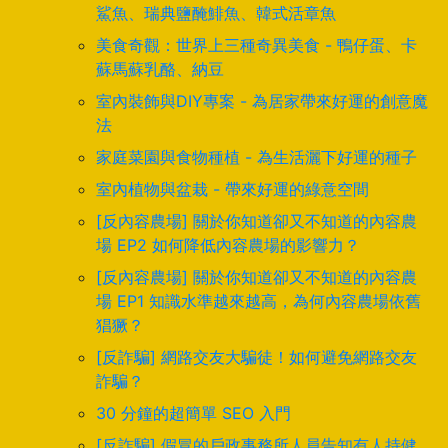
鯊魚、瑞典鹽醃鯡魚、韓式活章魚
美食奇觀：世界上三種奇異美食 - 鴨仔蛋、卡
蘇馬蘇乳酪、納豆
室內裝飾與DIY專案 - 為居家帶來好運的創意魔
法
家庭菜園與食物種植 - 為生活灑下好運的種子
室內植物與盆栽 - 帶來好運的綠意空間
[反內容農場] 關於你知道卻又不知道的內容農
場 EP2 如何降低內容農場的影響力？
[反內容農場] 關於你知道卻又不知道的內容農
場 EP1 知識水準越來越高，為何內容農場依舊
猖獗？
[反詐騙] 網路交友大騙徒！如何避免網路交友
詐騙？
30 分鐘的超簡單 SEO 入門
[反詐騙] 假冒的戶政事務所人員告知有人持健