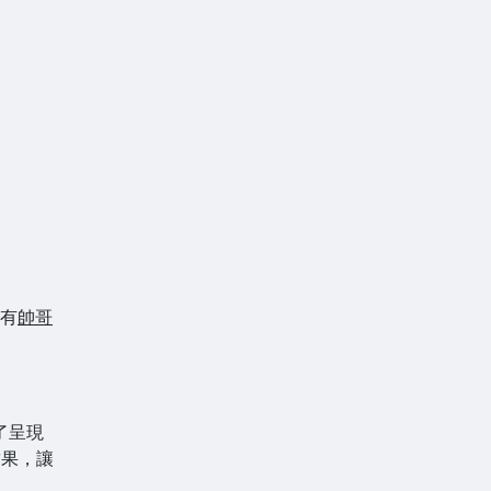
有
帥哥
了呈現
結果，讓