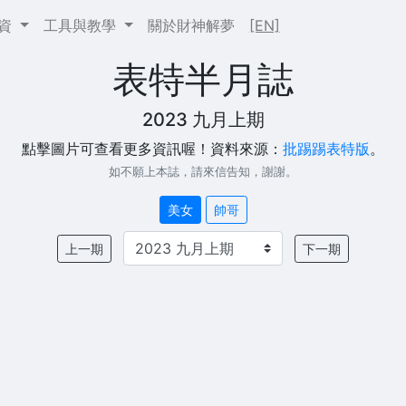
投資
工具與教學
關於財神解夢
[EN]
表特半月誌
2023 九月上期
點擊圖片可查看更多資訊喔！資料來源：
批踢踢表特版
。
如不願上本誌，請來信告知，謝謝。
美女
帥哥
上一期
下一期