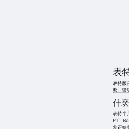
表
表特版
照、猛
什麼
表特半
PTT B
您正妹