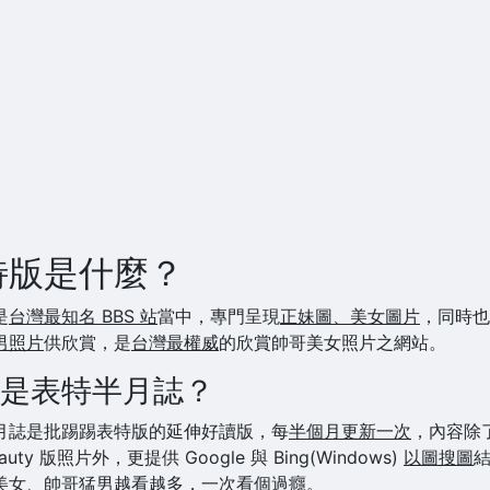
特版是什麼？
是
台灣最知名 BBS 站
當中，專門呈現
正妹圖、美女圖片
，同時也
男照片
供欣賞，是
台灣最權威
的欣賞帥哥美女照片之網站。
是表特半月誌？
月誌是批踢踢表特版的延伸好讀版，每
半個月更新一次
，內容除
eauty 版照片外，更提供 Google 與 Bing(Windows)
以圖搜圖
美女、帥哥猛男越看越多，一次看個過癮。