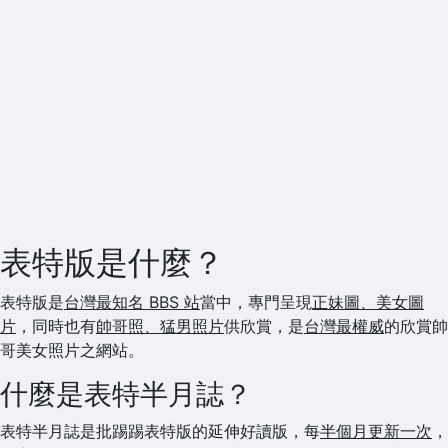
表特版是什麼？
表特版是
台灣最知名 BBS 站
當中，專門呈現
正妹圖、美女圖
片
，同時也有
帥哥照、猛男照片
供欣賞，是
台灣最權威
的欣賞帥
哥美女照片之網站。
什麼是表特半月誌？
表特半月誌是批踢踢表特版的延伸好讀版，每
半個月更新一次
，