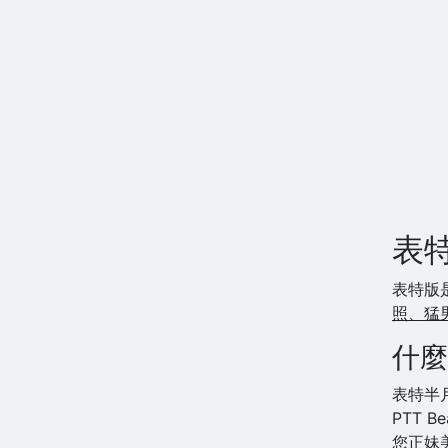
表
表特版
照、猛
什麼
表特半
PTT B
您正妹