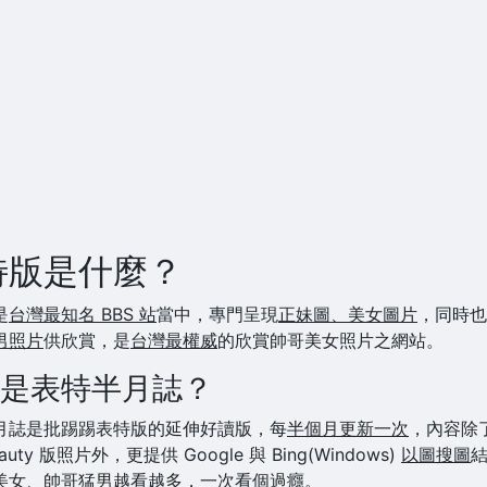
特版是什麼？
是
台灣最知名 BBS 站
當中，專門呈現
正妹圖、美女圖片
，同時也
男照片
供欣賞，是
台灣最權威
的欣賞帥哥美女照片之網站。
是表特半月誌？
月誌是批踢踢表特版的延伸好讀版，每
半個月更新一次
，內容除
eauty 版照片外，更提供 Google 與 Bing(Windows)
以圖搜圖
美女、帥哥猛男越看越多，一次看個過癮。