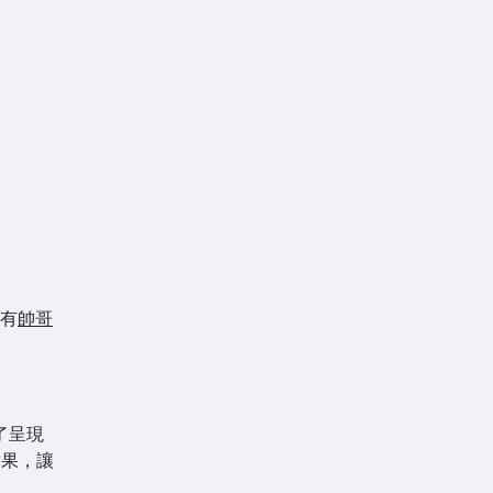
有
帥哥
了呈現
結果，讓