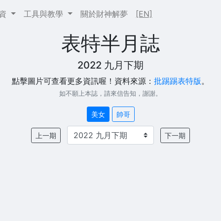
投資
工具與教學
關於財神解夢
[EN]
表特半月誌
2022 九月下期
點擊圖片可查看更多資訊喔！資料來源：
批踢踢表特版
。
如不願上本誌，請來信告知，謝謝。
美女
帥哥
上一期
下一期