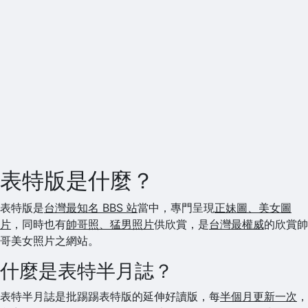
表特版是什麼？
表特版是
台灣最知名 BBS 站
當中，專門呈現
正妹圖、美女圖
片
，同時也有
帥哥照、猛男照片
供欣賞，是
台灣最權威
的欣賞帥
哥美女照片之網站。
什麼是表特半月誌？
表特半月誌是批踢踢表特版的延伸好讀版，每
半個月更新一次
，