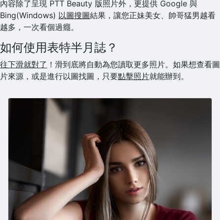
內容除了呈現 PTT Beauty 版照片外，更提供 Google 與
Bing(Windows)
以圖搜圖
結果，讓您正妹美女、帥哥猛男越看
越多，一次看個過癮。
如何使用表特半月誌？
往下滑就對了
！滑到底將自動為您讀取更多照片。如果想查看圖
片來源，或是進行以圖找圖，只要
點擊照片
就能辦到。