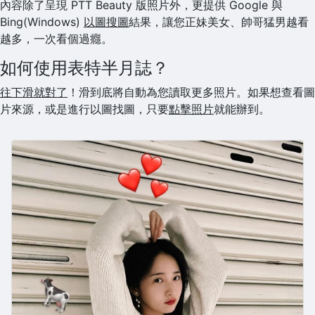
內容除了呈現 PTT Beauty 版照片外，更提供 Google 與
Bing(Windows)
以圖搜圖
結果，讓您正妹美女、帥哥猛男越看
越多，一次看個過癮。
如何使用表特半月誌？
往下滑就對了
！滑到底將自動為您讀取更多照片。如果想查看圖
片來源，或是進行以圖找圖，只要
點擊照片
就能辦到。