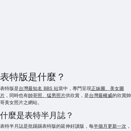
表特版是什麼？
表特版是
台灣最知名 BBS 站
當中，專門呈現
正妹圖、美女圖
片
，同時也有
帥哥照、猛男照片
供欣賞，是
台灣最權威
的欣賞帥
哥美女照片之網站。
什麼是表特半月誌？
表特半月誌是批踢踢表特版的延伸好讀版，每
半個月更新一次
，