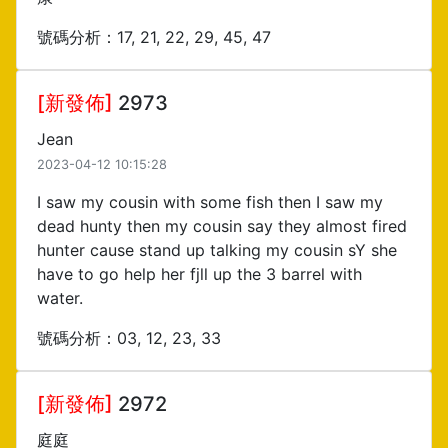
號碼分析：17, 21, 22, 29, 45, 47
[新發佈]
2973
Jean
2023-04-12 10:15:28
I saw my cousin with some fish then I saw my
dead hunty then my cousin say they almost fired
hunter cause stand up talking my cousin sY she
have to go help her fjll up the 3 barrel with
water.
號碼分析：03, 12, 23, 33
[新發佈]
2972
庭庭