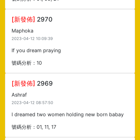
[新發佈]
2970
Maphoka
2023-04-12 10:09:39
If you dream praying
號碼分析：10
[新發佈]
2969
Ashraf
2023-04-12 08:57:50
I dreamed two women holding new born babay
號碼分析：01, 11, 17