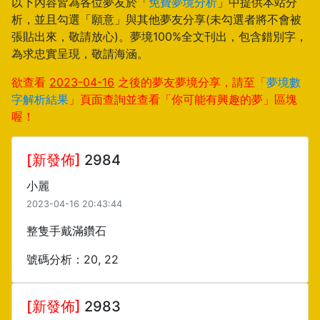
以下內容皆為各位夢友於「
免費夢境分析
」中提供本站分
析，並且勾選「願意」與其他夢友分享(未勾選者將不會被
張貼出來，敬請放心)。夢境100%全文刊出，包含錯別字，
為求忠實呈現，敬請海涵。
欲查看
2023-04-16
之後的夢友夢境分享，請至「
夢境數
字解析結果
」頁面查詢並查看「你可能有興趣的夢」區塊
喔！
[新發佈]
2984
小麗
2023-04-16 20:43:44
整隻手戴滿鑽石
號碼分析：20, 22
[新發佈]
2983