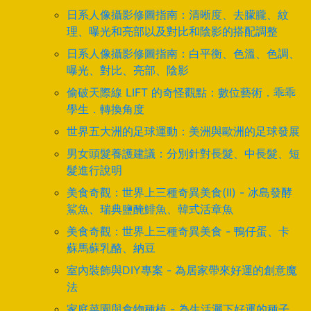
日系人像攝影修圖指南：清晰度、去朦朧、紋
理、曝光和亮部以及對比和陰影的搭配調整
日系人像攝影修圖指南：白平衡、色溫、色調、
曝光、對比、亮部、陰影
偷破天際線 LIFT 的奇怪觀點：數位藝術．乖乖
學生．轉換角度
世界五大洲的足球運動：美洲與歐洲的足球發展
男女頭髮養護建議：分別針對長髮、中長髮、短
髮進行說明
美食奇觀：世界上三種奇異美食(II) - 冰島發酵
鯊魚、瑞典鹽醃鯡魚、韓式活章魚
美食奇觀：世界上三種奇異美食 - 鴨仔蛋、卡
蘇馬蘇乳酪、納豆
室內裝飾與DIY專案 - 為居家帶來好運的創意魔
法
家庭菜園與食物種植 - 為生活灑下好運的種子