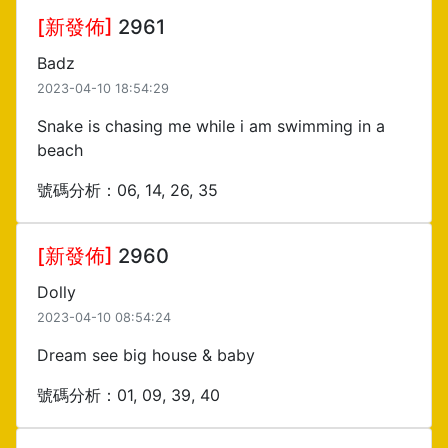
[新發佈]
2961
Badz
2023-04-10 18:54:29
Snake is chasing me while i am swimming in a
beach
號碼分析：06, 14, 26, 35
[新發佈]
2960
Dolly
2023-04-10 08:54:24
Dream see big house & baby
號碼分析：01, 09, 39, 40